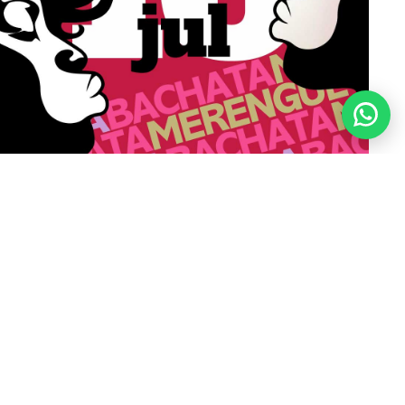
JULIO 2022
TOP10 JULIO 2022 - salsa, bachata, merengue, la
mejor música latina
Ver todos los Top10
¿Tienes alguna pregunta?
Te respondo por WhatsApp lo antes posible.