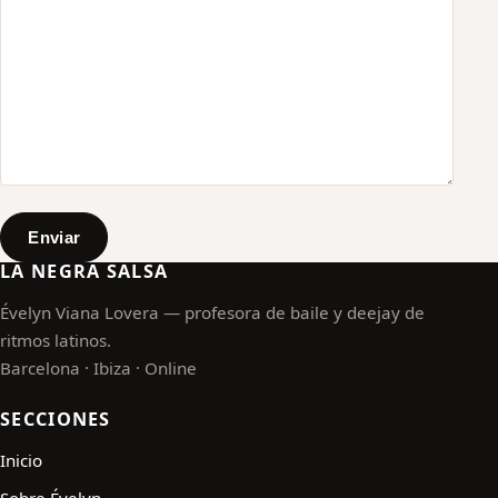
Enviar
LA NEGRA SALSA
Évelyn Viana Lovera — profesora de baile y deejay de
ritmos latinos.
Barcelona · Ibiza · Online
SECCIONES
Inicio
Sobre Évelyn