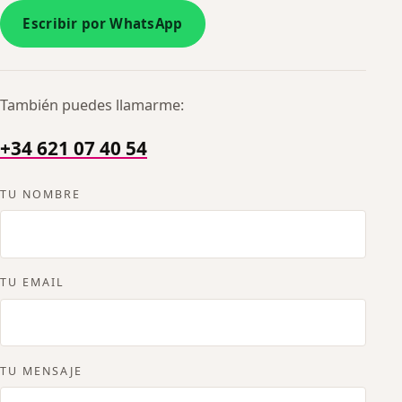
Escribir por WhatsApp
También puedes llamarme:
+34 621 07 40 54
No rellenes esto:
TU NOMBRE
TU EMAIL
TU MENSAJE