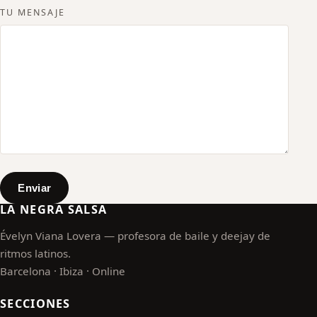
TU MENSAJE
Enviar
LA NEGRA SALSA
Évelyn Viana Lovera — profesora de baile y deejay de
ritmos latinos.
Barcelona · Ibiza · Online
SECCIONES